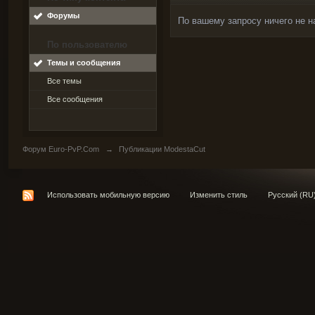
Форумы
По вашему запросу ничего не н
По пользователю
Темы и сообщения
Все темы
Все сообщения
Форум Euro-PvP.Com
→
Публикации ModestaCut
Использовать мобильную версию
Изменить стиль
Русский (RU