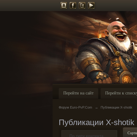
Перейти на сайт
Перейти к списк
Форум Euro-PvP.Com
→
Публикации X-shotik
Публикации X-shotik
Сорти
По типу контента