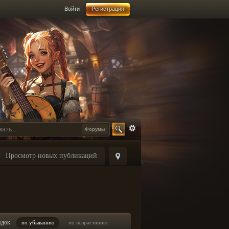
Войти
Регистрация
Форумы
Просмотр новых публикаций
ядок
по убыванию
по возрастанию