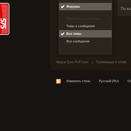
Форумы
По ва
По пользователю
Темы и сообщения
Все темы
Все сообщения
Форум Euro-PvP.Com
→
Публикации X-shotik
Изменить стиль
Русский (RU)
От