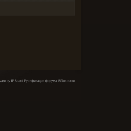
are by IP.Board
Русификация форума IBResource