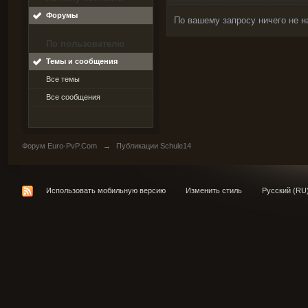
Форумы
По вашему запросу ничего не н
По пользователю
Темы и сообщения
Все темы
Все сообщения
Форум Euro-PvP.Com
→
Публикации Schule14
Использовать мобильную версию
Изменить стиль
Русский (RU