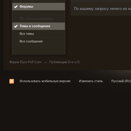
Форумы
По вашему запросу ничего не н
По пользователю
Темы и сообщения
Все темы
Все сообщения
Форум Euro-PvP.Com
→
Публикации D-e-u-S
Использовать мобильную версию
Изменить стиль
Русский (RU