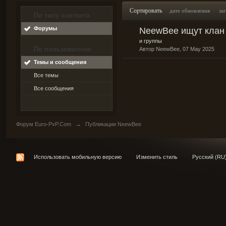
Сортировать
дате обновления
за
По типу контента
Форумы
NeewBee ищут клан
и группы
По пользователю
Автор
NeewBee
, 07 May 2025
Темы и сообщения
Все темы
Все сообщения
Форум Euro-PvP.Com
→
Публикации NeewBee
Использовать мобильную версию
Изменить стиль
Русский (RU