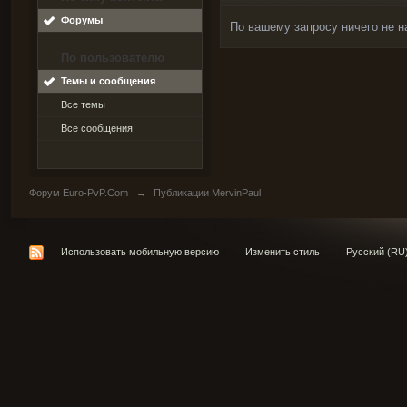
Форумы
По вашему запросу ничего не н
По пользователю
Темы и сообщения
Все темы
Все сообщения
Форум Euro-PvP.Com
→
Публикации MervinPaul
Использовать мобильную версию
Изменить стиль
Русский (RU