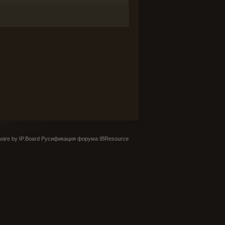
are by IP.Board
Русификация форума IBResource