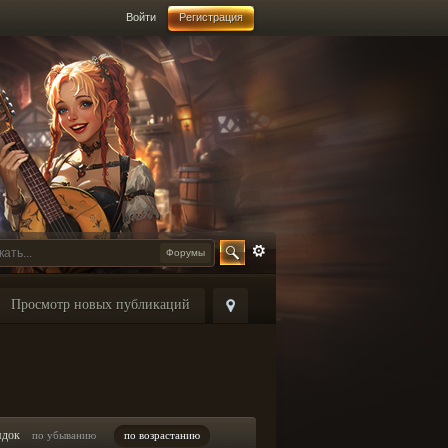
Войти
Регистрация
Форумы
Просмотр новых публикаций
ядок
по убыванию
по возрастанию