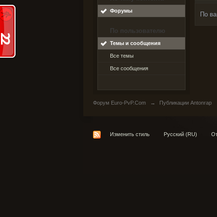
Форумы
По ва
По пользователю
Темы и сообщения
Все темы
Все сообщения
Форум Euro-PvP.Com
→
Публикации Antonrap
Изменить стиль
Русский (RU)
От