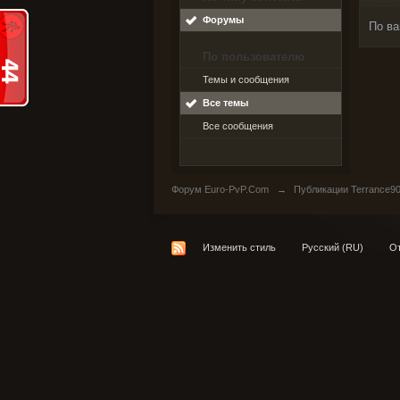
Форумы
По ва
По пользователю
Темы и сообщения
Все темы
Все сообщения
Форум Euro-PvP.Com
→
Публикации Terrance9
Изменить стиль
Русский (RU)
От