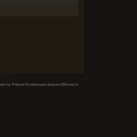
are by IP.Board
Русификация форума IBResource