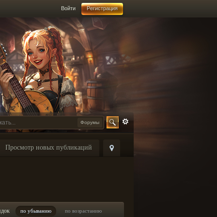
Войти
Регистрация
Форумы
Просмотр новых публикаций
ядок
по убыванию
по возрастанию