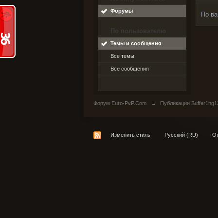
Форумы
По ва
По пользователю
Темы и сообщения
Все темы
Все сообщения
Форум Euro-PvP.Com
→
Публикации Suffer1ng1
Изменить стиль
Русский (RU)
От