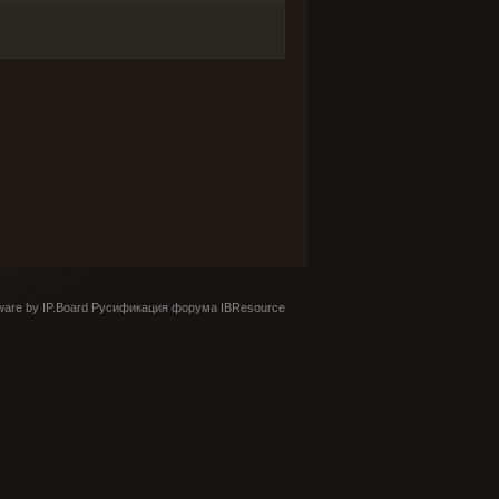
are by IP.Board
Русификация форума IBResource