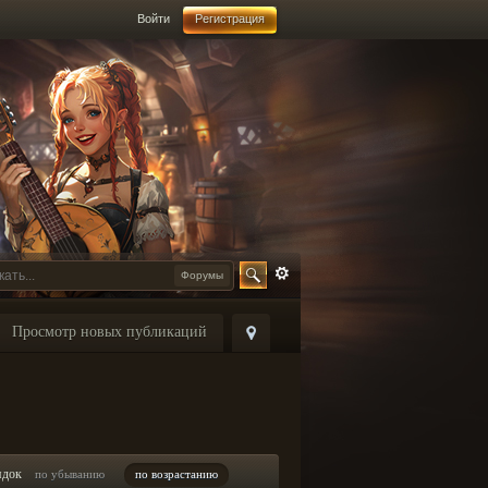
Войти
Регистрация
Форумы
Просмотр новых публикаций
ядок
по убыванию
по возрастанию