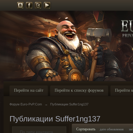
Перейти на сайт
Перейти к списку форумов
Перейти к
Форум Euro-PvP.Com
→
Публикации Suffer1ng137
Публикации Suffer1ng137
Сортировать
дате обновления
за
По типу контента