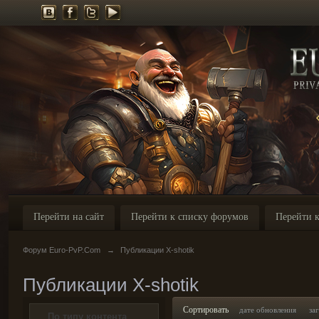
Перейти на сайт
Перейти к списку форумов
Перейти к
Форум Euro-PvP.Com
→
Публикации X-shotik
Публикации X-shotik
Сортировать
дате обновления
за
По типу контента