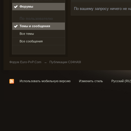
Форумы
По вашему запросу ничего не н
По пользователю
Темы и сообщения
Все темы
Все сообщения
Форум Euro-PvP.Com
→
Публикации C04HA9I
Использовать мобильную версию
Изменить стиль
Русский (RU