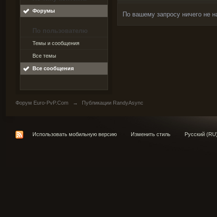
Форумы
По вашему запросу ничего не н
По пользователю
Темы и сообщения
Все темы
Все сообщения
Форум Euro-PvP.Com
→
Публикации RandyAsync
Использовать мобильную версию
Изменить стиль
Русский (RU