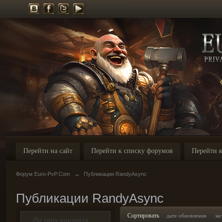
Перейти на сайт
Перейти к списку форумов
Перейти к
Форум Euro-PvP.Com
→
Публикации RandyAsync
Публикации RandyAsync
Сортировать
дате обновления
за
По типу контента