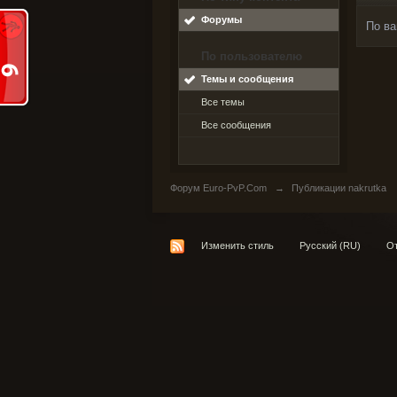
Форумы
По ва
По пользователю
Темы и сообщения
Все темы
Все сообщения
Форум Euro-PvP.Com
→
Публикации nakrutka
Изменить стиль
Русский (RU)
От