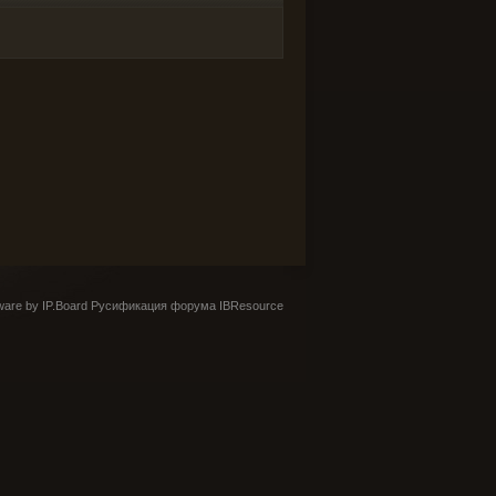
are by IP.Board
Русификация форума IBResource