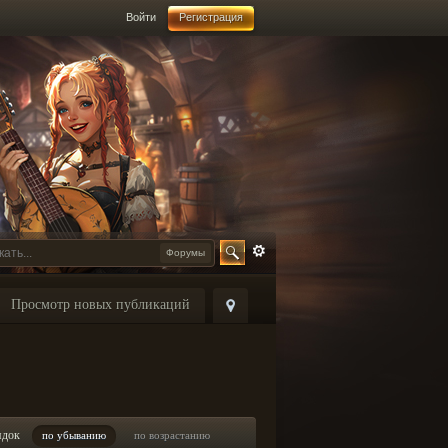
Войти
Регистрация
Форумы
Просмотр новых публикаций
ядок
по убыванию
по возрастанию