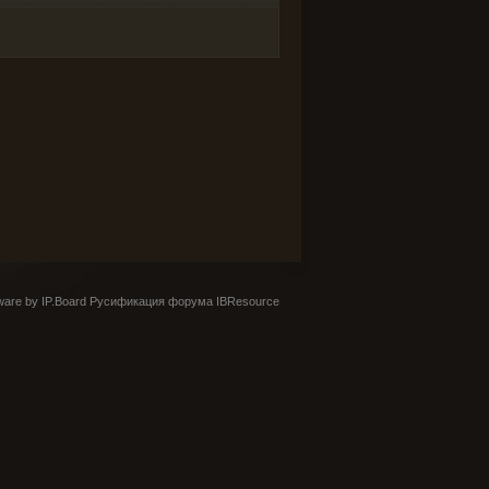
are by IP.Board
Русификация форума IBResource