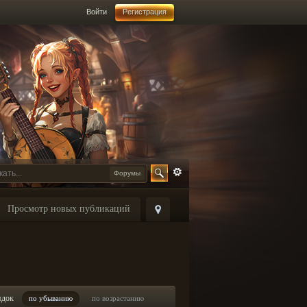
Войти
Регистрация
Форумы
Просмотр новых публикаций
ядок
по убыванию
по возрастанию