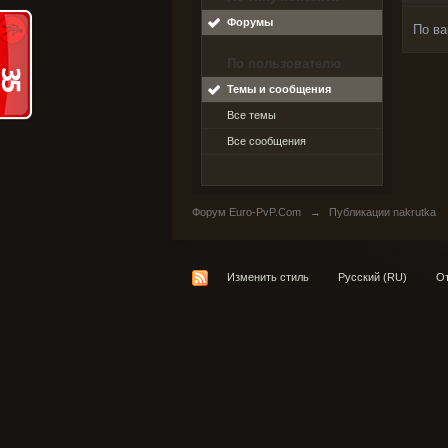
Форумы
По ва
По пользователю
Темы и сообщения
Все темы
Все сообщения
Форум Euro-PvP.Com
→
Публикации nakrutka
Изменить стиль
Русский (RU)
От