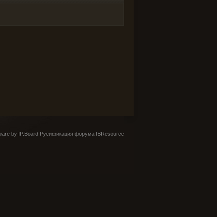
are by IP.Board
Русификация форума IBResource