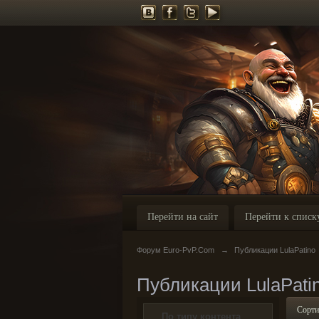
Перейти на сайт
Перейти к списк
Форум Euro-PvP.Com
→
Публикации LulaPatino
Публикации LulaPati
Сорти
По типу контента