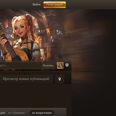
Войти
Регистрация
Форумы
Просмотр новых публикаций
ядок
по убыванию
по возрастанию