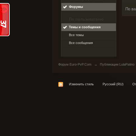
Форумы
По ва
По пользователю
Темы и сообщения
Все темы
Все сообщения
Форум Euro-PvP.Com
→
Публикации LulaPatino
Изменить стиль
Русский (RU)
От