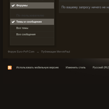
Форумы
По вашему запросу ничего не н
По пользователю
Темы и сообщения
Все темы
Все сообщения
Форум Euro-PvP.Com
→
Публикации MervinPaul
Использовать мобильную версию
Изменить стиль
Русский (RU