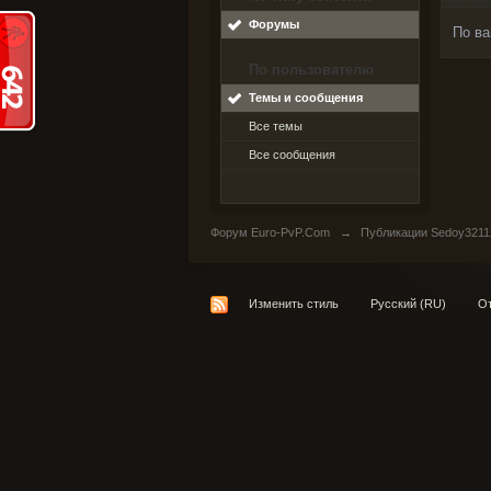
Форумы
По ва
По пользователю
Темы и сообщения
Все темы
Все сообщения
Форум Euro-PvP.Com
→
Публикации Sedoy3211
Изменить стиль
Русский (RU)
От