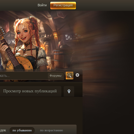
Войти
Регистрация
Форумы
Просмотр новых публикаций
ядок
по убыванию
по возрастанию