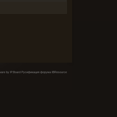
are by IP.Board
Русификация форума IBResource