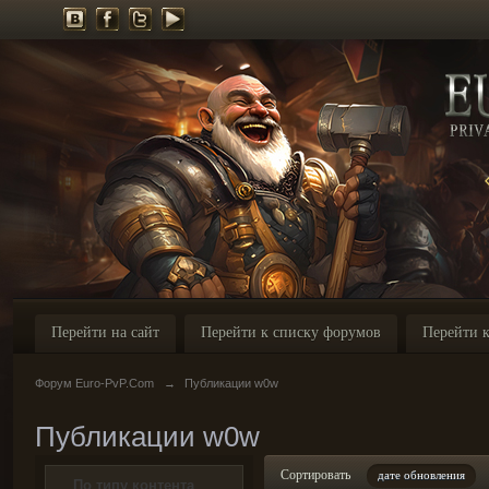
Перейти на сайт
Перейти к списку форумов
Перейти к
Форум Euro-PvP.Com
→
Публикации w0w
Публикации w0w
Сортировать
дате обновления
По типу контента