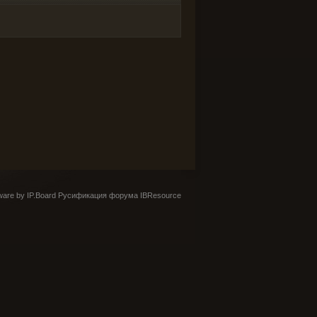
are by IP.Board
Русификация форума IBResource