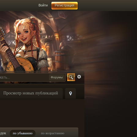
Войти
Регистрация
Форумы
Просмотр новых публикаций
ядок
по убыванию
по возрастанию