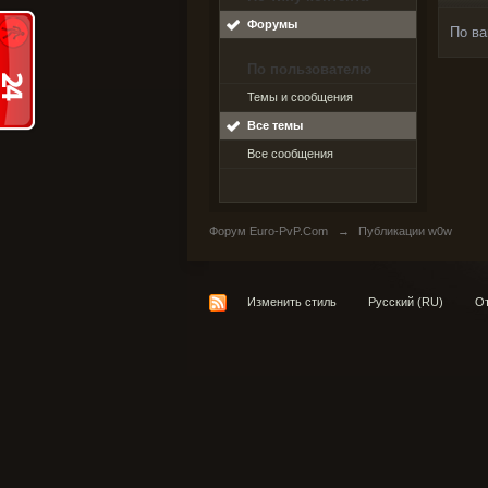
Форумы
По ва
По пользователю
Темы и сообщения
Все темы
Все сообщения
Форум Euro-PvP.Com
→
Публикации w0w
Изменить стиль
Русский (RU)
От