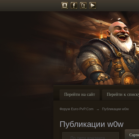
Перейти на сайт
Перейти к списк
Форум Euro-PvP.Com
→
Публикации w0w
Публикации w0w
Сорти
По типу контента