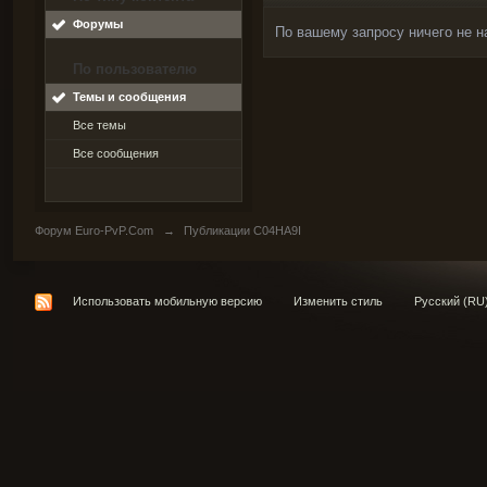
Форумы
По вашему запросу ничего не н
По пользователю
Темы и сообщения
Все темы
Все сообщения
Форум Euro-PvP.Com
→
Публикации C04HA9I
Использовать мобильную версию
Изменить стиль
Русский (RU