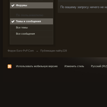
Форумы
По вашему запросу ничего не н
По пользователю
Темы и сообщения
Все темы
Все сообщения
Форум Euro-PvP.Com
→
Публикации naithy228
Использовать мобильную версию
Изменить стиль
Русский (RU