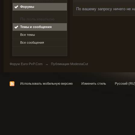
Форумы
По вашему запросу ничего не н
По пользователю
Темы и сообщения
Все темы
Все сообщения
Форум Euro-PvP.Com
→
Публикации ModestaCut
Использовать мобильную версию
Изменить стиль
Русский (RU