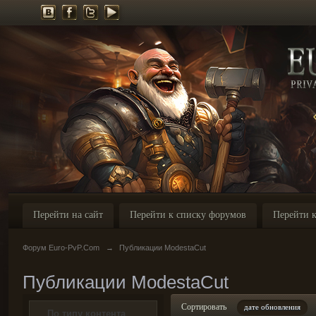
Перейти на сайт
Перейти к списку форумов
Перейти к
Форум Euro-PvP.Com
→
Публикации ModestaCut
Публикации ModestaCut
Сортировать
дате обновления
По типу контента