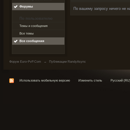
Форумы
По вашему запросу ничего не н
По пользователю
Темы и сообщения
Все темы
Все сообщения
Форум Euro-PvP.Com
→
Публикации RandyAsync
Использовать мобильную версию
Изменить стиль
Русский (RU