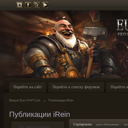
Перейти на сайт
Перейти к списку форумов
Перейти к
Форум Euro-PvP.Com
→
Публикации iRein
Публикации iRein
Сортировать
дате обновления
за
По типу контента