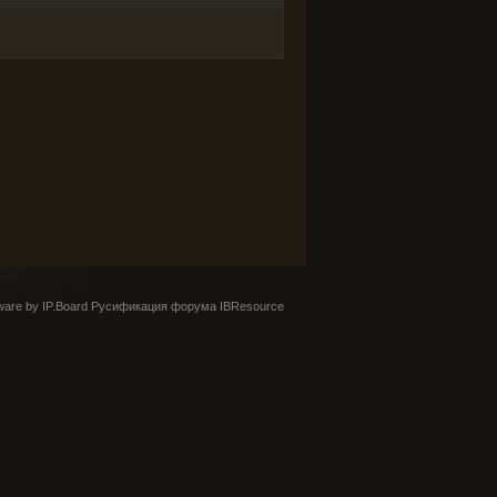
are by IP.Board
Русификация форума IBResource