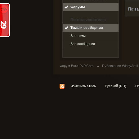
Форумы
По ва
По пользователю
Темы и сообщения
Все темы
Все сообщения
Форум Euro-PvP.Com
→
Публикации WindyArell
Изменить стиль
Русский (RU)
От