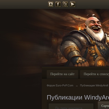
Перейти на сайт
Перейти к списк
Форум Euro-PvP.Com
→
Публикации WindyArell
Публикации WindyAre
Сорти
По типу контента