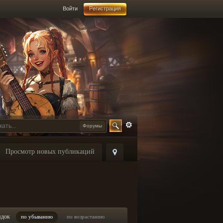
Войти
Регистрация
Форумы
Просмотр новых публикаций
ядок
по убыванию
по возрастанию