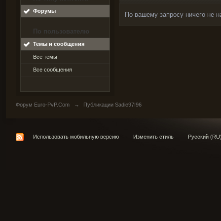
Форумы
По вашему запросу ничего не н
По пользователю
Темы и сообщения
Все темы
Все сообщения
Форум Euro-PvP.Com
→
Публикации Sadie97I96
Использовать мобильную версию
Изменить стиль
Русский (RU