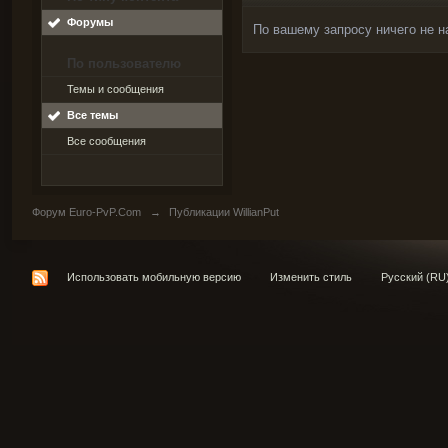
Форумы
По вашему запросу ничего не н
По пользователю
Темы и сообщения
Все темы
Все сообщения
Форум Euro-PvP.Com
→
Публикации WillianPut
Использовать мобильную версию
Изменить стиль
Русский (RU