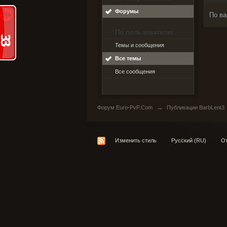
Форумы
По ва
По пользователю
Темы и сообщения
Все темы
Все сообщения
Форум Euro-PvP.Com
→
Публикации BarbLent3
Изменить стиль
Русский (RU)
От