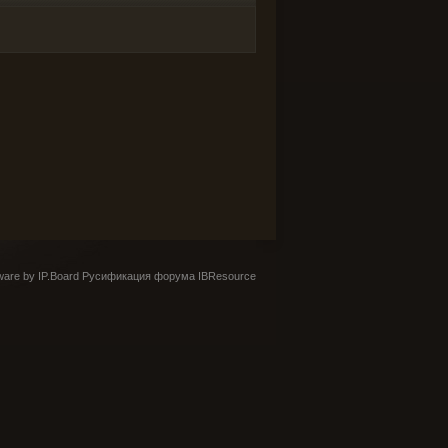
are by IP.Board
Русификация форума IBResource