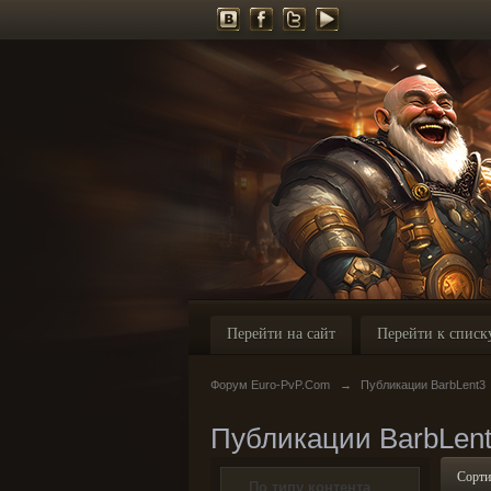
Перейти на сайт
Перейти к списк
Форум Euro-PvP.Com
→
Публикации BarbLent3
Публикации BarbLen
Сорти
По типу контента