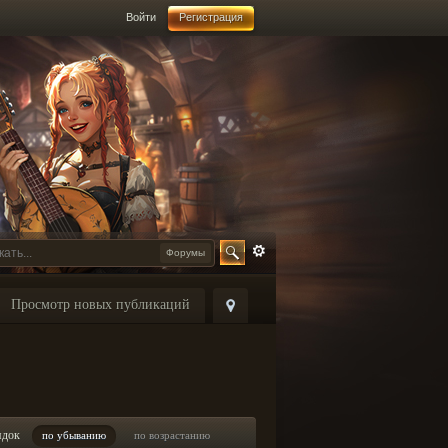
Войти
Регистрация
Форумы
Просмотр новых публикаций
ядок
по убыванию
по возрастанию