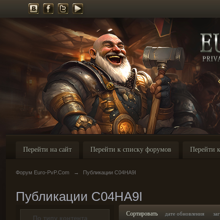
Перейти на сайт
Перейти к списку форумов
Перейти к
Форум Euro-PvP.Com
→
Публикации C04HA9I
Публикации C04HA9I
Сортировать
дате обновления
за
По типу контента