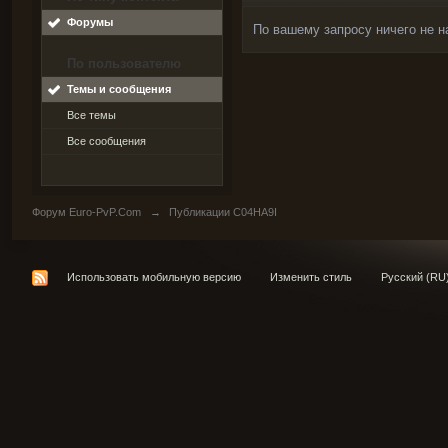
Форумы
По вашему запросу ничего не н
По пользователю
Темы и сообщения
Все темы
Все сообщения
Форум Euro-PvP.Com
→
Публикации C04HA9I
Использовать мобильную версию
Изменить стиль
Русский (RU