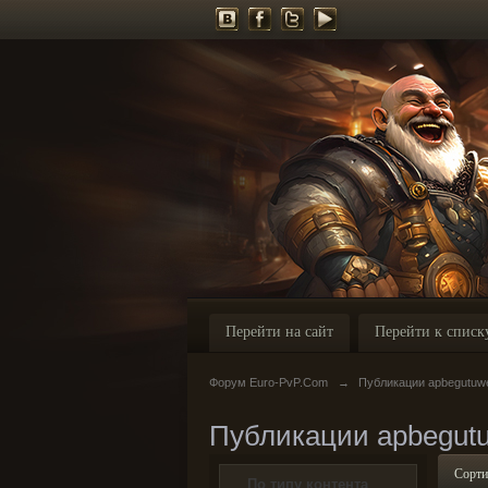
Перейти на сайт
Перейти к списк
Форум Euro-PvP.Com
→
Публикации apbegutuw
Публикации apbegut
Сорти
По типу контента