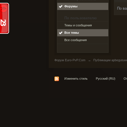
Форумы
По ва
По пользователю
Темы и сообщения
Все темы
Все сообщения
Форум Euro-PvP.Com
→
Публикации apbegutuw
Изменить стиль
Русский (RU)
От