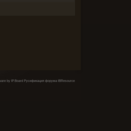
are by IP.Board
Русификация форума IBResource