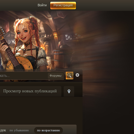
Войти
Регистрация
Форумы
Просмотр новых публикаций
ядок
по убыванию
по возрастанию