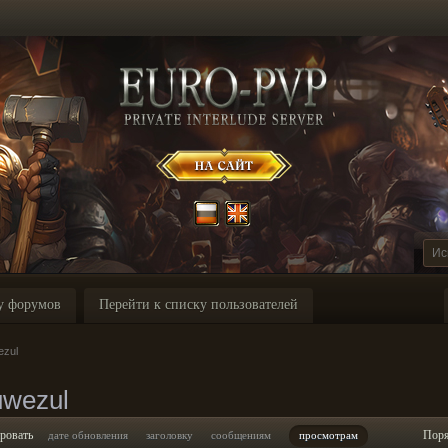
у форумов
Перейти к списку пользователей
ezul
uwezul
ровать
Пор
дате обновления
заголовку
сообщениям
просмотрам