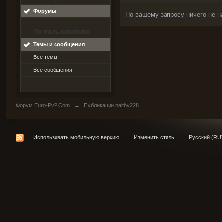
Форумы
По вашему запросу ничего не н
По пользователю
Темы и сообщения
Все темы
Все сообщения
Форум Euro-PvP.Com
→
Публикации naithy228
Использовать мобильную версию
Изменить стиль
Русский (RU