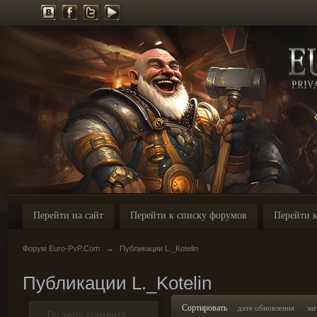
Перейти на сайт
Перейти к списку форумов
Перейти к
Форум Euro-PvP.Com
→
Публикации L._Kotelin
Публикации L._Kotelin
Сортировать
дате обновления
за
По типу контента