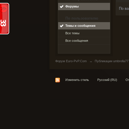
Форумы
По ва
По пользователю
Темы и сообщения
Все темы
Все сообщения
Форум Euro-PvP.Com
→
Публикации umbrella77
Изменить стиль
Русский (RU)
От