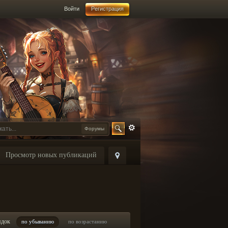
Войти
Регистрация
Форумы
Просмотр новых публикаций
ядок
по убыванию
по возрастанию