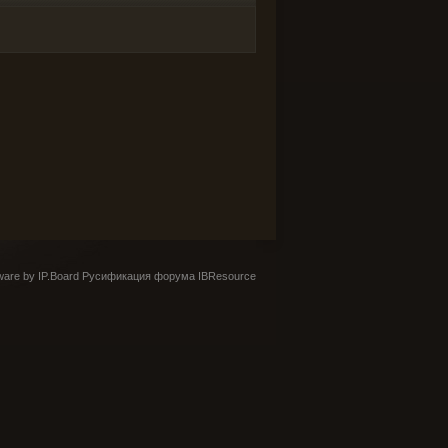
are by IP.Board
Русификация форума IBResource