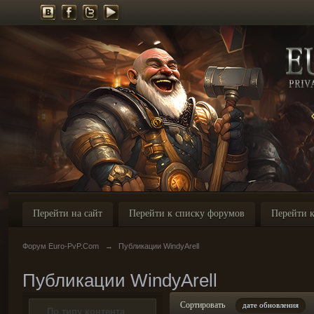
Перейти на сайт
Перейти к списку форумов
Перейти к
Форум Euro-PvP.Com
→
Публикации WindyArell
Публикации WindyArell
Сортировать
дате обновления
По типу контента