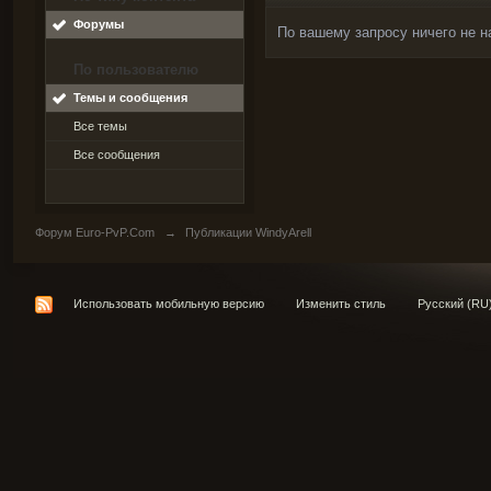
Форумы
По вашему запросу ничего не н
По пользователю
Темы и сообщения
Все темы
Все сообщения
Форум Euro-PvP.Com
→
Публикации WindyArell
Использовать мобильную версию
Изменить стиль
Русский (RU