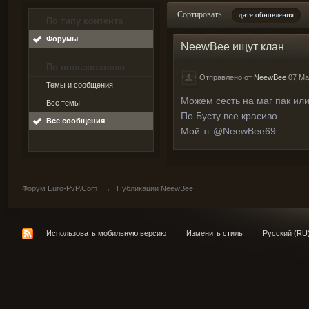
Сортировать
дате обновления
По типу контента
Форумы
NeewBee ищут клан
По пользователю
Отправлено от
NeewBee
07 Ma
Темы и сообщения
Можем сесть на маг пак или
Все темы
По Бусту все красиво
Все сообщения
Мой тг @NeewBee69
Форум Euro-PvP.Com
→
Публикации NeewBee
Использовать мобильную версию
Изменить стиль
Русский (RU