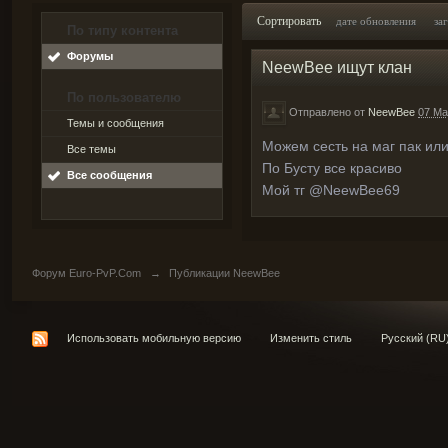
Сортировать
дате обновления
за
По типу контента
Форумы
NeewBee ищут клан
По пользователю
Отправлено от
NeewBee
07 Ma
Темы и сообщения
Можем сесть на маг пак или
Все темы
По Бусту все красиво
Все сообщения
Мой тг @NeewBee69
Форум Euro-PvP.Com
→
Публикации NeewBee
Использовать мобильную версию
Изменить стиль
Русский (RU