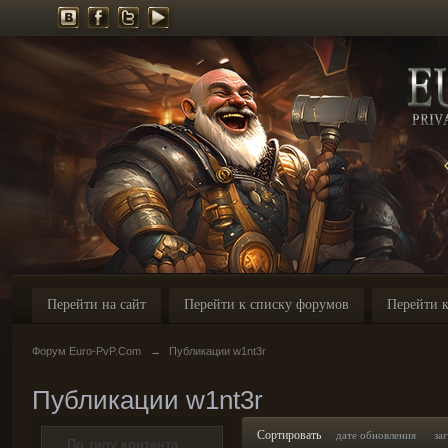
Перейти на сайт
Перейти к списку форумов
Перейти к
Форум Euro-PvP.Com
→
Публикации w1nt3r
Публикации w1nt3r
Сортировать
дате обновления
за
По типу контента