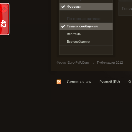
Форумы
По ва
По пользователю
Темы и сообщения
Все темы
Все сообщения
Форум Euro-PvP.Com
→
Публикации 2012
Изменить стиль
Русский (RU)
От