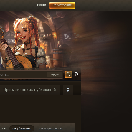
Войти
Регистрация
Форумы
Просмотр новых публикаций
ядок
по убыванию
по возрастанию