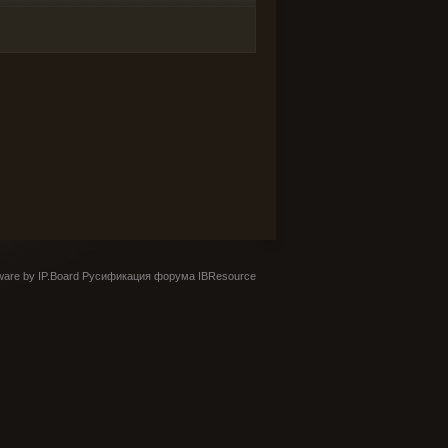
are by IP.Board
Русификация форума IBResource