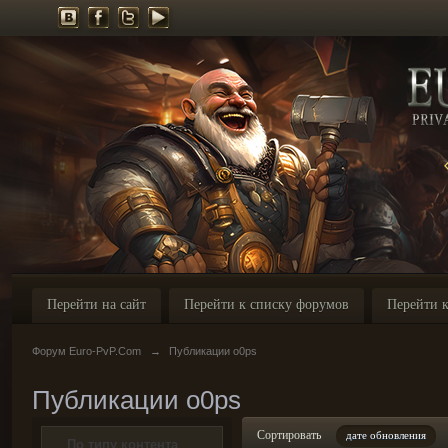
Перейти на сайт
Перейти к списку форумов
Перейти к
Форум Euro-PvP.Com
→
Публикации o0ps
Публикации o0ps
Сортировать
дате обновления
По типу контента