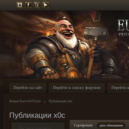
Перейти на сайт
Перейти к списку форумов
Перейти к
Форум Euro-PvP.Com
→
Публикации x0c
Публикации x0c
Сортировать
дате обновления
По типу контента