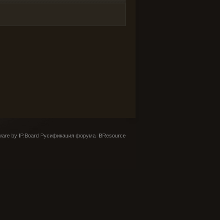
are by IP.Board
Русификация форума IBResource