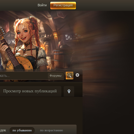
Войти
Регистрация
Форумы
Просмотр новых публикаций
ядок
по убыванию
по возрастанию