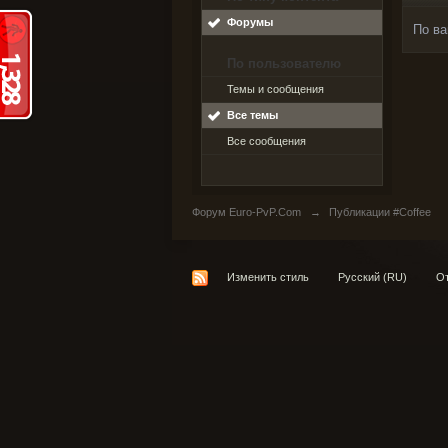
Форумы
По ва
По пользователю
Темы и сообщения
Все темы
Все сообщения
Форум Euro-PvP.Com
→
Публикации #Coffee
Изменить стиль
Русский (RU)
От