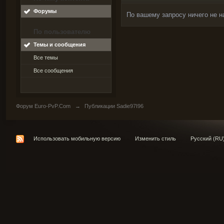
Форумы
По вашему запросу ничего не н
По пользователю
Темы и сообщения
Все темы
Все сообщения
Форум Euro-PvP.Com
→
Публикации Sadie97I96
Использовать мобильную версию
Изменить стиль
Русский (RU