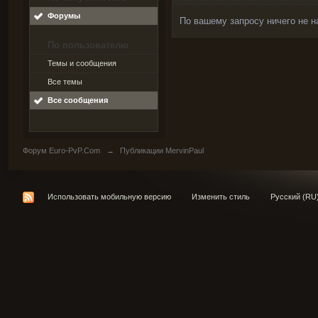
Форумы
По вашему запросу ничего не н
По пользователю
Темы и сообщения
Все темы
Все сообщения
Форум Euro-PvP.Com
→
Публикации MervinPaul
Использовать мобильную версию
Изменить стиль
Русский (RU