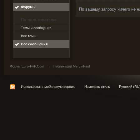
Форумы
По вашему запросу ничего не н
По пользователю
Темы и сообщения
Все темы
Все сообщения
Форум Euro-PvP.Com
→
Публикации MervinPaul
Использовать мобильную версию
Изменить стиль
Русский (RU