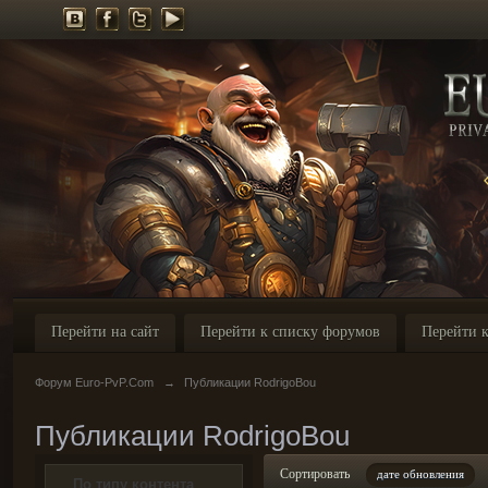
Перейти на сайт
Перейти к списку форумов
Перейти к
Форум Euro-PvP.Com
→
Публикации RodrigoBou
Публикации RodrigoBou
Сортировать
дате обновления
По типу контента