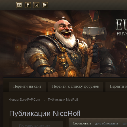
Перейти на сайт
Перейти к списку форумов
Перейти к
Форум Euro-PvP.Com
→
Публикации NiceRofl
Публикации NiceRofl
Сортировать
дате обновления
за
По типу контента