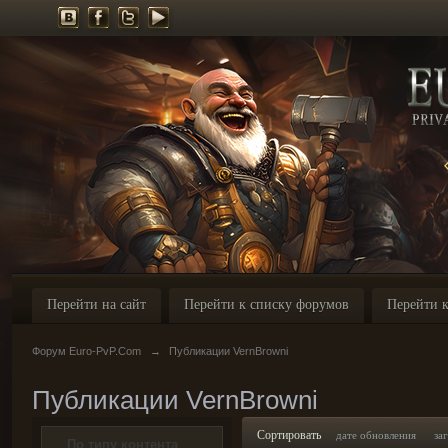
Перейти на сайт
Перейти к списку форумов
Перейти к
Форум Euro-PvP.Com
→
Публикации VernBrowni
Публикации VernBrowni
Сортировать
дате обновления
за
По типу контента