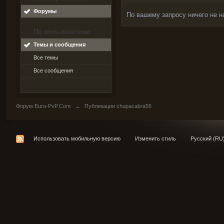
Форумы
По вашему запросу ничего не н
По пользователю
Темы и сообщения
Все темы
Все сообщения
Форум Euro-PvP.Com
→
Публикации chupacabra56
Использовать мобильную версию
Изменить стиль
Русский (RU