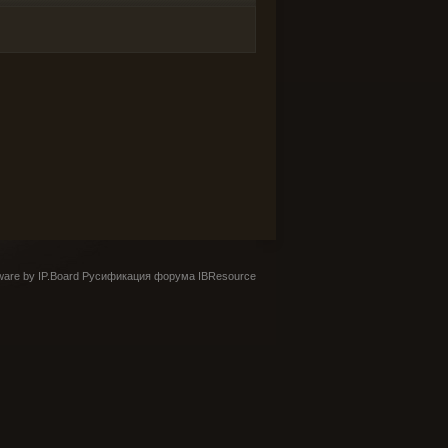
are by IP.Board
Русификация форума IBResource