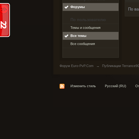
Форумы
По ва
По пользователю
Темы и сообщения
Все темы
Все сообщения
Форум Euro-PvP.Com
→
Публикации Terrance9
Изменить стиль
Русский (RU)
От