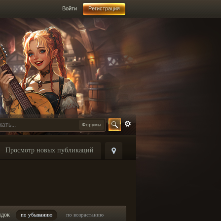
Войти
Регистрация
Форумы
Просмотр новых публикаций
ядок
по убыванию
по возрастанию